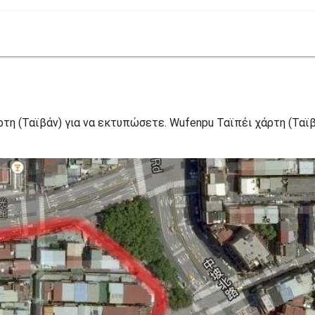
τη (Ταϊβάν) για να εκτυπώσετε. Wufenpu Ταϊπέι χάρτη (Ταϊβ