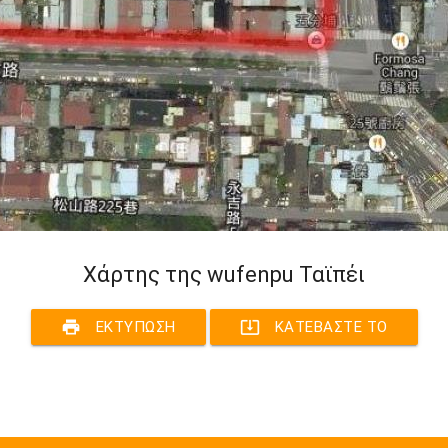
Χάρτης της wufenpu Ταϊπέι
print
system_update_alt
ΕΚΤΎΠΩΣΗ
ΚΑΤΕΒΆΣΤΕ ΤΟ